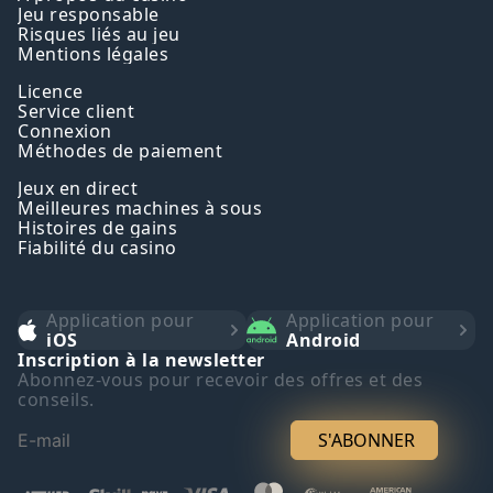
Jeu responsable
Risques liés au jeu
Mentions légales
Licence
Service client
Connexion
Méthodes de paiement
Jeux en direct
Meilleures machines à sous
Histoires de gains
Fiabilité du casino
Application pour
Application pour
iOS
Android
Inscription à la newsletter
Abonnez-vous pour recevoir des offres et des
conseils.
S'ABONNER