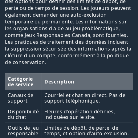
des options pour définir des limites de dépôt, de
perte ou de temps de session. Les joueurs peuvent
également demander une auto-exclusion
temporaire ou permanente. Les informations sur
les organisations d'aide au jeu problématique,
comme Jeux Responsables Canada, sont fournies.
Les pratiques de traitement des données incluent
la suppression sécurisée des informations après la
clôture d'un compte, conformément à la politique
de conservation.
Catégorie
Description
de service
Canaux de
Courriel et chat en direct. Pas de
support
support téléphonique.
Disponibilité
Heures d'opération définies,
du chat
indiquées sur le site.
Outils de jeu
Limites de dépôt, de perte, de
responsable
temps, et option d'auto-exclusion.