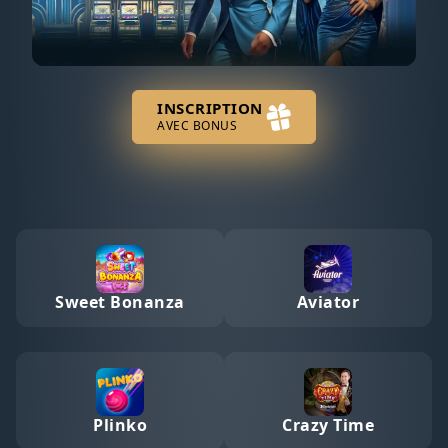
INSCRIPTION
AVEC BONUS
Sweet Bonanza
Aviator
Plinko
Crazy Time