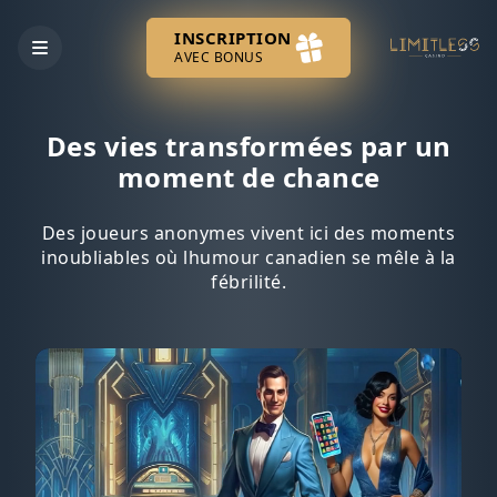
INSCRIPTION
AVEC BONUS
Des vies transformées par un
moment de chance
Des joueurs anonymes vivent ici des moments
inoubliables où lhumour canadien se mêle à la
fébrilité.