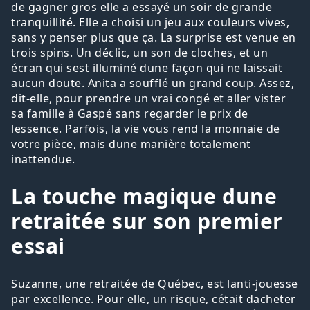
de gagner gros elle a essayé un soir de grande
tranquillité. Elle a choisi un jeu aux couleurs vives,
sans y penser plus que ça. La surprise est venue en
trois spins. Un déclic, un son de cloches, et un
écran qui sest illuminé dune façon qui ne laissait
aucun doute. Anita a soufflé un grand coup. Assez,
dit-elle, pour prendre un vrai congé et aller vister
sa famille à Gaspé sans regarder le prix de
lessence. Parfois, la vie vous rend la monnaie de
votre pièce, mais dune manière totalement
inattendue.
La touche magique dune
retraitée sur son premier
essai
Suzanne, une retraitée de Québec, est lanti-jouesse
par excellence. Pour elle, un risque, cétait dacheter