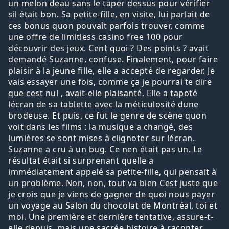
un melon deau sans le taper dessus pour vérifier
sil était bon. Sa petite-fille, en visite, lui parlait de
ces bonus quon pouvait parfois trouver, comme
une offre de limitless casino free 100 pour
découvrir des jeux. Cent quoi ? Des points ? avait
demandé Suzanne, confuse. Finalement, pour faire
plaisir à la jeune fille, elle a accepté de regarder. Je
vais essayer une fois, comme ça je pourrai te dire
que cest nul , avait-elle plaisanté. Elle a tapoté
lécran de sa tablette avec la méticulosité dune
brodeuse. Et puis, ce fut le genre de scène quon
voit dans les films : la musique a changé, des
lumières se sont mises à clignoter sur lécran.
Suzanne a cru à un bug. Ce nen était pas un. Le
résultat était si surprenant quelle a
immédiatement appelé sa petite-fille, qui pensait à
un problème. Non, non, tout va bien Cest juste que
je crois que je viens de gagner de quoi nous payer
un voyage au Salon du chocolat de Montréal, toi et
moi. Une première et dernière tentative, assure-t-
elle depuis, mais une sacrée histoire à raconter