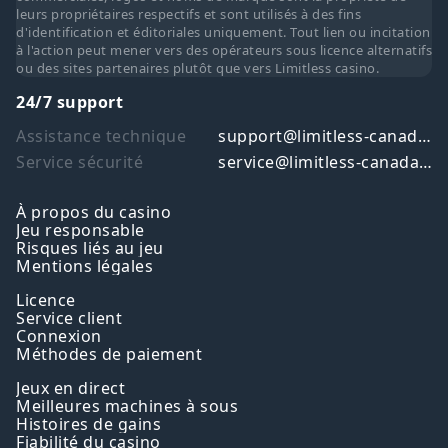
leurs propriétaires respectifs et sont utilisés à des fins
d'identification et éditoriales uniquement. Tout lien ou incitation
à l'action peut mener vers des opérateurs sous licence alternatifs
ou des sites partenaires plutôt que vers Limitless casino.
24/7 support
Assistance technique
support@limitless-canada.ca
Service sécurité
service@limitless-canada.ca
À propos du casino
Jeu responsable
Risques liés au jeu
Mentions légales
Licence
Service client
Connexion
Méthodes de paiement
Jeux en direct
Meilleures machines à sous
Histoires de gains
Fiabilité du casino